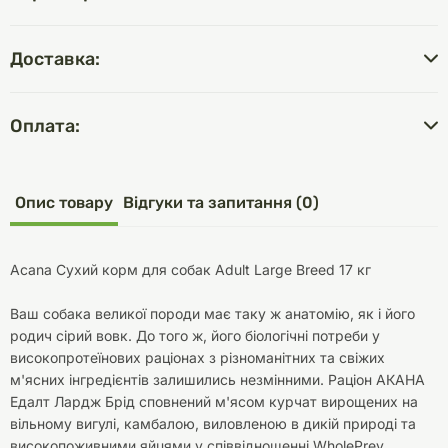
Доставка:
Оплата:
Опис товару
Відгуки та запитання (0)
Acana Сухий корм для собак Adult Large Breed 17 кг
Ваш собака великої породи має таку ж анатомію, як і його
родич сірий вовк. До того ж, його біологічні потреби у
високопротеїнових раціонах з різноманітних та свіжих
м'ясних інгредієнтів залишились незмінними. Раціон АКАНА
Едалт Лардж Брід сповнений м'ясом курчат вирощених на
вільному вигулі, камбалою, виловленою в дикій природі та
високопоживними яйцями у співвідношенні WholePrey,