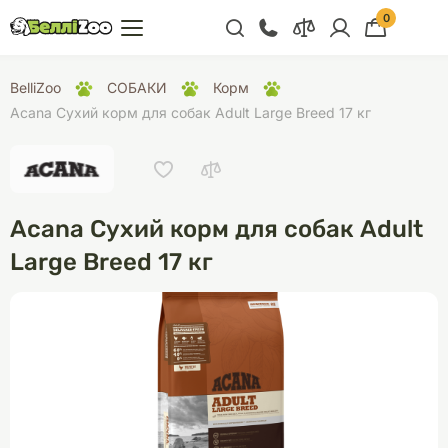
0
+38 (068) 300 91 91
BelliZoo
СОБАКИ
Корм
Відділ продажу
Acana Сухий корм для собак Adult Large Breed 17 кг
+38 (093) 300 91 91
+38 (099) 300 91 91
Відділ підтримки
Acana Сухий корм для собак Adult
+38 (068) 479 28
Large Breed 17 кг
76