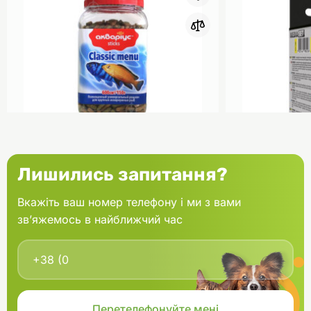
0
Акваріус Класік Меню Палички
Aquael Вкла
Лишились запитання?
банка 150 г
Fan mikro 2 
Вкажіть ваш номер телефону і ми з вами
зв’яжемось в найближчий час
В кошик
166.60 грн.
202.00 грн
В наявності