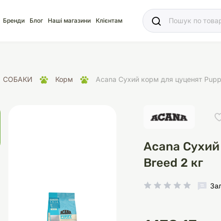
Ваш
Бренди
Блог
Наші магазини
Клієнтам
СОБАКИ
Корм
Acana Сухий корм для цуценят Puppy
яд
для акваріума
ріуми
Ласощі
Ласощі
Наповнювачі
Корм
Акваріуми
Корм
Acana Сухий 
Breed 2 кг
За
іція
носки
суари для кліток
щі
рації
Здоров'я
Туалети та аксесуар
Здоров'я
Здоров'я
ресори
Помпи