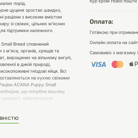
Курʼєром Нової пошти
малих порід.
юрне цуценя зростає швидко,
ні раціони з високим вмістом
Оплата:
жиру зі свіжих, цільних м'ясних
 для підтримки належного
Готівкою при отриманн
Онлайн оплата на сайт
 Small Breed сповнений
 з м'яса, органів, хрящів та
Самовивіз з магазину 
чат, вирощених на вільному вигулі,
овленої в дикій природі,
сокопоживні гніздові яйця. Всі
доставляються на кухню свіжими
Раціон ACANA Puppy Small
необхідне, що потрібно вашому
 цуценяті, забезпечуючи
зріст та розвиток.
ВНІСТЮ