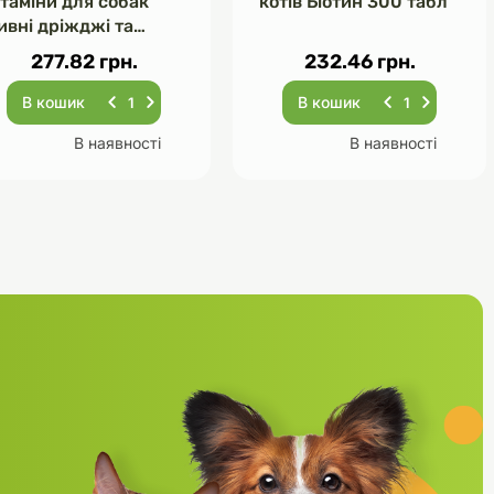
ітаміни для собак
котів Біотин 300 табл
ивні дріжджі та
асник 120 табл
277.82 грн.
232.46 грн.
В кошик
В кошик
В наявності
В наявності