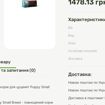
1478.13 гр
Характеристики
д
шки
щі
ки та переноски
Домашній затишок
Засоби для догляду
Наповнювачі
Вік
три
Обігрівачі
Вид
Клас
Особливі потреби
Фасовка
д
Інструменти для
овару
Переноски
догляду
Засоби для догляду
 та запитання (0)
Доставка:
Новою поштою по Украї
корм для цуценят Puppy Small
Новою поштою по Укра
Доставка в поштомат 
ети та аскесуари
ти
Аксесуари
Small Breed - повноцінний корм