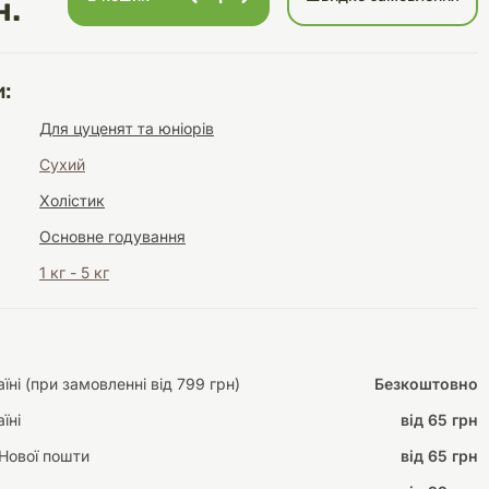
н.
:
Інструменти для
Домашній затишок
Для цуценят та юніорів
догляду
Освітлення
Сухий
Холістик
Основне годування
1 кг - 5 кг
Амуніція
Автоаксесуари
Декорації
ні (при замовленні від 799 грн)
Безкоштовно
їні
від 65 грн
Нової пошти
від 65 грн