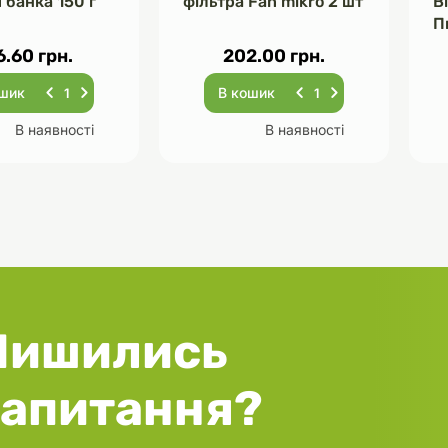
 банка 150 г
фільтра Fan mikro 2 шт
В
П
Ч
6.60 грн.
202.00 грн.
ошик
В кошик
В наявності
В наявності
Лишились
запитання?