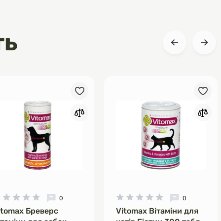
ть
0
0
itomax Бреверс
Vitomax Вітаміни для