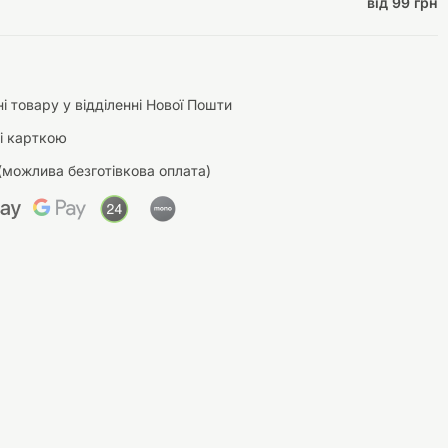
від 99 грн
і товару у відділенні Нової Пошти
і карткою
(можлива безготівкова оплата)