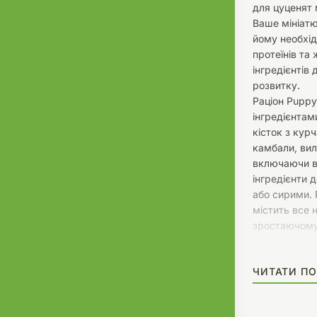
для цуценят 
Ваше мініат
йому необхід
протеїнів та 
інгредієнтів
розвитку.
Раціон Puppy
інгредієнтами
кісток з кур
камбали, вил
включаючи ви
інгредієнти 
або сирими. 
містить все 
зростаючому
оптимальний 
ЧИТАТИ ПО