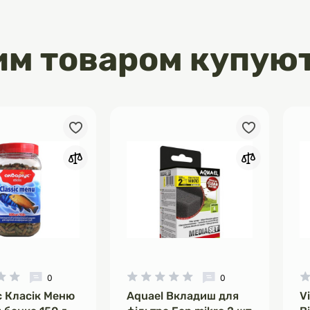
им товаром купую
0
0
с Класік Меню
Aquael Вкладиш для
V