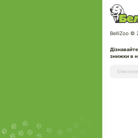
BelliZoo ©
Дізнавайт
знижки в н