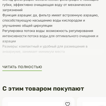
губки, эффективно очищающая воду от механических
загрязнений
Функция аэрации: да, фильтр имеет встроенную аэрацию,
способствующую насыщению воды кислородом и
улучшению общей циркуляции
Регулировка потока воды: возможность регулирования
интенсивности потока воды для оптимального очищения и
аэрации
Размеры: компактный и удобный для размещения в
аквариуме, занимает минимум места
Шум: очень тихий, работает практически бесшумно,
подходит для любого помещения, включая спальни
ЧИТАТЬ ПОЛНОСТЬЮ
Энергопотребление: низкое (примерно 4–5 Вт), экономично в
использовании
Материалы фильтрации: встроенные фильтрующие
элементы обеспечивают эффективную механическую
С этим товаром покупают
очистку воды
Простота обслуживания: легко очищ