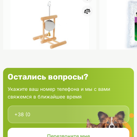
0
Лори Трюмо для попугаев
Akvakamni Г
Остались вопросы?
двустороннее с зеркалом
Мрамор белы
Укажите ваш номер телефона и мы с вами
свяжемся в ближайшее время
Купить
199.04 грн.
96.00 грн.
В наличии