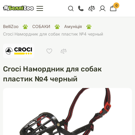
0
+38 (068) 300 91 91
BelliZoo
СОБАКИ
Амуніція
Отдел продаж
Croci Намордник для собак пластик №4 черный
+38 (093) 300 91 91
+38 (099) 300 91 91
Отдел поддержки
Croci Намордник для собак
+38 (068) 479 28
пластик №4 черный
76