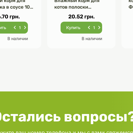
 корм для
Влажный корм для
к
ка в соусе 100
котов полоски
Ф
Индейка крем-суп из
с
.70 грн.
20.52 грн.
моркови 85 г
ить
Купить
В наличии
В наличии
Остались вопросы
ажите ваш номер телефона и мы с вами свяжемся