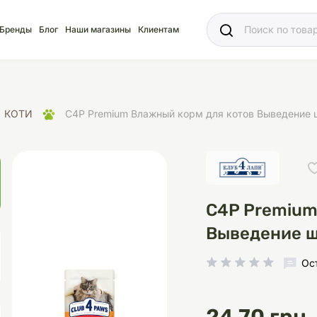
Ваш
Бренды
Блог
Наши магазины
Клиентам
КОТИ
C4P Premium Влажный корм для котов Выведение 
яд
для акваріума
ріуми
Ласощі
Ласощі
Наповнювачі
Корм
Акваріуми
Корм
C4P Premium
Выведение ш
Ос
іція
носки
суари для кліток
щі
рації
Здоров'я
Туалети та аксесуар
Здоров'я
Здоров'я
ресори
Помпи