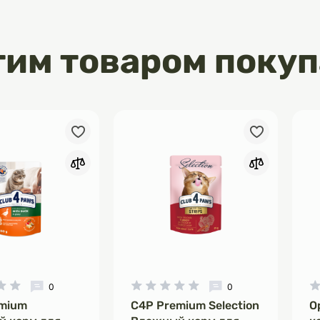
ая ценность 100 g (г) корма:
ж) (85,62 kcal (ккал)).
и: 24 месяца с даты
тим товаром поку
. Хранить в сухо
0
0
mium
C4P Premium Selection
O