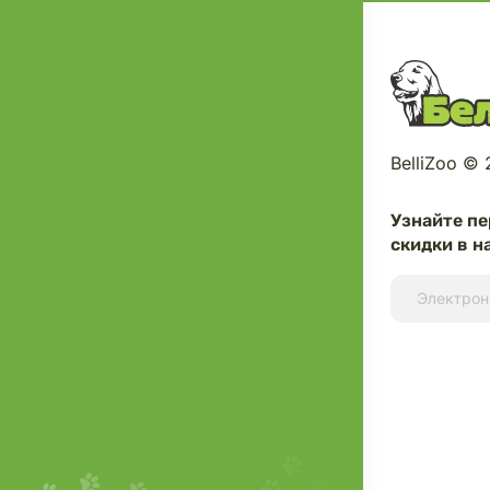
BelliZoo ©
Узнайте п
скидки в н