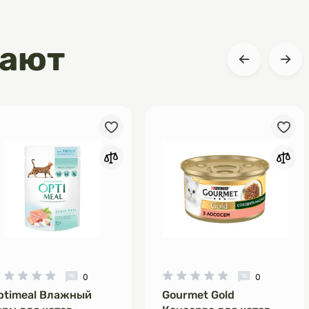
пают
0
0
ptimeal Влажный
Gourmet Gold