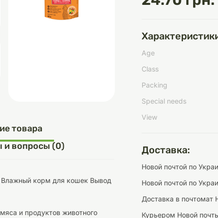
24.70 грн.
Характеристики
д
шки
щі
ки та переноски
Домашній затишок
Засоби для догляду
Наповнювачі
Age
три
Обігрівачі
Class
Packing
Special needs
View
д
Інструменти для
ие товара
Переноски
догляду
Засоби для догляду
 и вопросы (0)
Доставка:
Новой почтой по Украи
 Влажный корм для кошек Вывод
Новой почтой по Укра
Доставка в почтомат 
ети та аскесуари
ти
Аксесуари
 мяса и продуктов животного
Курьером Новой почт