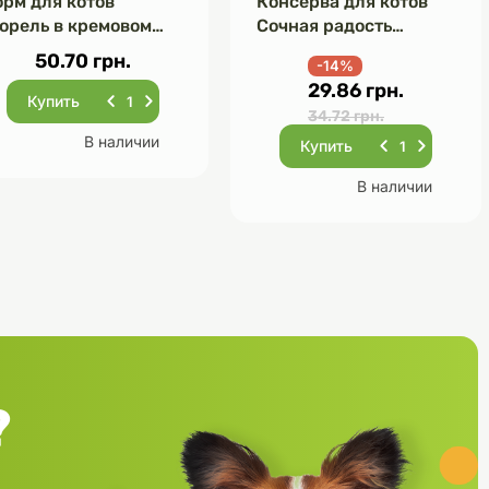
орм для котов
Консерва для котов
орель в кремовом
Сочная радость
оусе 85 г
Лосось 85 г
50.70 грн.
-14%
29.86 грн.
Купить
34.72 грн.
В наличии
Купить
В наличии
?