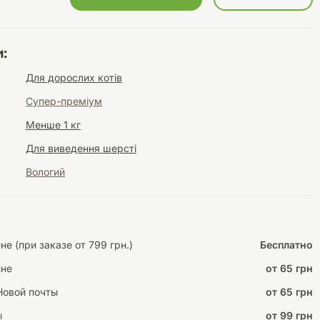
:
Інструменти для
Домашній затишок
Для дорослих котів
догляду
Освітлення
Супер-преміум
Менше 1 кг
Для виведення шерсті
Вологий
Амуніція
Автоаксесуари
Декорації
не (при заказе от 799 грн.)
Бесплатно
ине
от 65 грн
Новой почты
от 65 грн
ы
от 99 грн