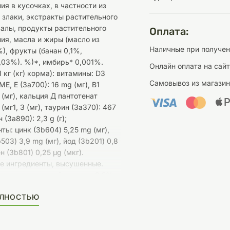
я в кусочках, в частности из
 злаки, экстракты растительного
ралы, продукты растительного
Оплата:
ия, масла и жиры (масло из
Наличные при получен
), фрукты (банан 0,1%,
,03%). %)*, имбирь* 0,001%.
Онлайн оплата на сай
1 кг (кг) корма): витамины: D3
Самовывоз из магазин
МЕ, Е (3а700): 16 mg (мг), В1
g (мг), кальция Д пантотенат
 (мг1, 3 (мг), таурин (3а370): 467
 (3а890): 2,3 g (г);
ы: цинк (3b604) 5,25 mg (мг),
503) 3,9 mg (мг), йод (3b201) 0,8
н (3b801) 0,25 μg (мкг).
е ингредиенты, высушенные.
 вещества: сырой протеин 8,5%,
5%, сырая зола 1,5%, сырая
ОЛНОСТЬЮ
%, влажность 80%, кальций
ор 0,2%, омега-3 жирные
8%, омега-6 жирные