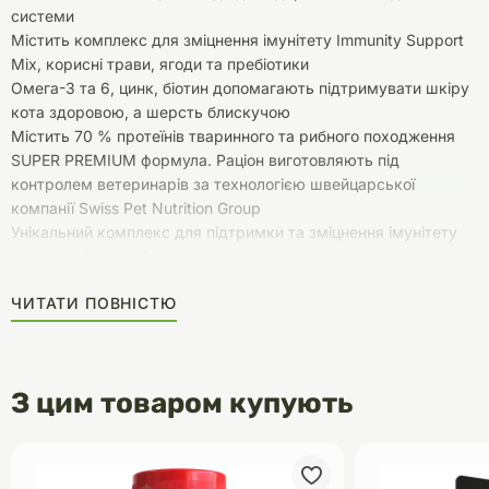
системи
Містить комплекс для зміцнення імунітету Immunity Support
Mix, корисні трави, ягоди та пребіотики
Омега-3 та 6, цинк, біотин допомагають підтримувати шкіру
кота здоровою, а шерсть блискучою
Містить 70 % протеїнів тваринного та рибного походження
SUPER PREMIUM формула. Раціон виготовляють під
контролем ветеринарів за технологією швейцарської
компанії Swiss Pet Nutrition Group
Унікальний комплекс для підтримки та зміцнення імунітету
Immunity Support Mix складається з:
Спеціально очищені бета-глюкани - покращують роботу
ЧИТАТИ ПОВНІСТЮ
імунної системи для довгого життя тварини.
Пребіотик нового покоління Actigen - унормовує баланс
корисної мікрофлори кишківника та забезпечує здорове
травлення .
З цим товаром купують
Натуральний антиоксидант SubStar ULTRA на основі
розмарину завдяки протимікробним і протизапальним
властивостям - запобігає руйнуванню клітин організму та
захворюванням тварини.