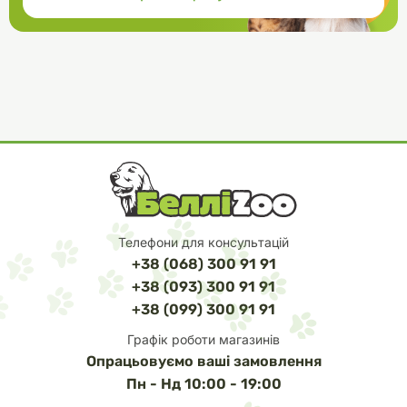
Поживні речовини: сирий протеїн – 11 %, сирий жир – 5 %,
сира зола – 1,8 %, сира клітковина – 0,3 %, вологість – 77 %,
кальцій – 0,2 %, фосфор – 0,18 %, магній – 0,016 %.
На 1 kg (кг): омега-3 жирні кислоти – 0,71 g (г), омега-6 жирні
кислоти – 2,22 g (г).
70 % протеїнів корму – тваринного та рибного походження.
Енергетична цінність (калорійність) 100 g (г) корму: 430,66
kJ (кДж) (102,93 kcal (ккал)).
Телефони для консультацій
+38 (068) 300 91 91
+38 (093) 300 91 91
+38 (099) 300 91 91
Графік роботи магазинів
Опрацьовуємо ваші замовлення
Пн - Нд 10:00 - 19:00