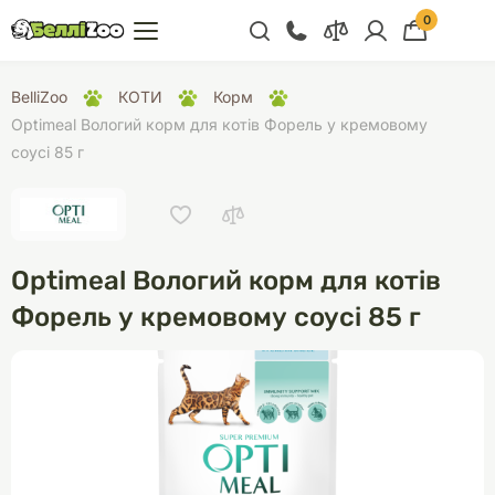
0
+38 (068) 300 91 91
BelliZoo
КОТИ
Корм
Відділ продажу
Optimeal Вологий корм для котів Форель у кремовому
соусі 85 г
+38 (093) 300 91 91
+38 (099) 300 91 91
Відділ підтримки
Optimeal Вологий корм для котів
+38 (068) 479 28
76
Форель у кремовому соусі 85 г