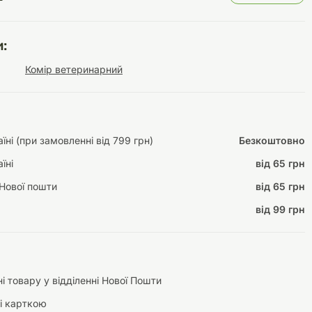
:
Комір ветеринарний
Інструменти для
Домашній затишок
догляду
Освітлення
ні (при замовленні від 799 грн)
Безкоштовно
їні
від 65 грн
Амуніція
Нової пошти
від 65 грн
Автоаксесуари
Декорації
від 99 грн
і товару у відділенні Нової Пошти
і карткою