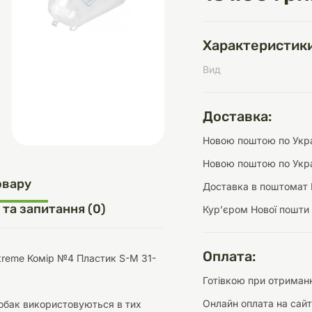
Характеристики
Вид
д
шки
щі
ки та переноски
Домашній затишок
Засоби для догляду
Наповнювачі
три
Обігрівачі
Доставка:
Новою поштою по Украї
Новою поштою по Укра
д
Інструменти для
овару
Доставка в поштомат 
Переноски
догляду
Засоби для догляду
 та запитання (0)
Курʼєром Нової пошти
Оплата:
xtreme Комір №4 Пластик S-M 31-
Готівкою при отриманн
ети та аскесуари
ти
Аксесуари
Онлайн оплата на сайт
обак використовуються в тих