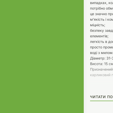
випадках, ко
потрібно обм
це значно пр
м'якість і ко
міцність;
безпеку завд
елементів;
легкість в до
просто проми
воді з милом
Діаметр: 31-
Висота: 15 с
Призначений 
карликовий 
ЧИТАТИ ПО