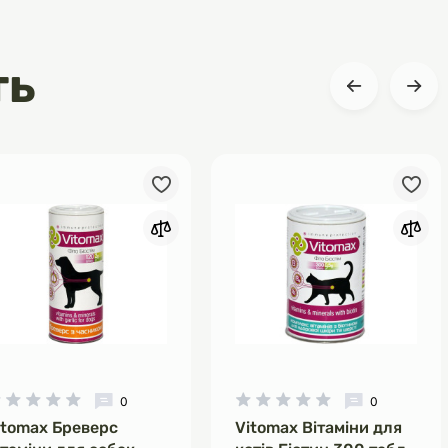
ть
0
0
itomax Бреверс
Vitomax Вітаміни для