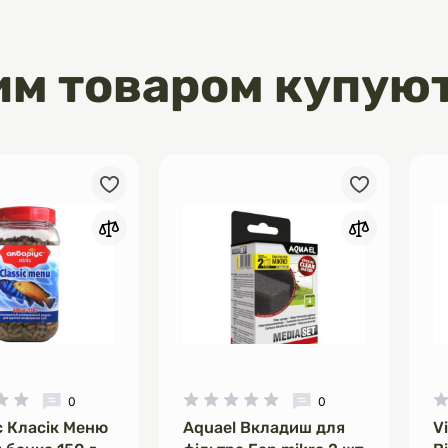
им товаром купую
0
0
с Класік Меню
Aquael Вкладиш для
V