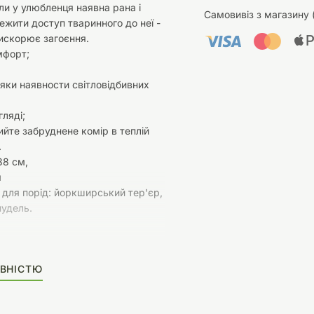
ли у улюбленця наявна рана і
Самовивіз з магазину 
ежити доступ тваринного до неї -
искорює загоєння.
мфорт;
яки наявности світловідбивних
гляді;
йте забруднене комір в теплій
.
38 см,
м
для порід: йоркширський тер'єр,
пудель.
ВНІСТЮ