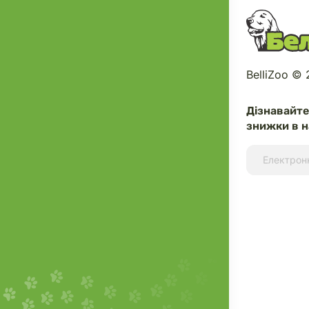
BelliZoo ©
Дізнавайт
знижки в н