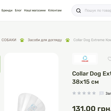
Ваш
Бренди
Блог
Наші магазини
Клієнтам
СОБАКИ
Засоби для догляду
Collar Dog Extreme К
яд
для акваріума
ріуми
Ласощі
Ласощі
Наповнювачі
Корм
Акваріуми
Корм
Collar Dog E
38х15 см
За
іція
носки
суари для кліток
щі
рації
Здоров'я
Туалети та аксесуар
Здоров'я
Здоров'я
ресори
Помпи
131.00 грн