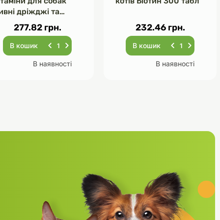
ітаміни для собак
котів Біотин 300 табл
ивні дріжджі та
асник 120 табл
277.82 грн.
232.46 грн.
В кошик
В кошик
В наявності
В наявності