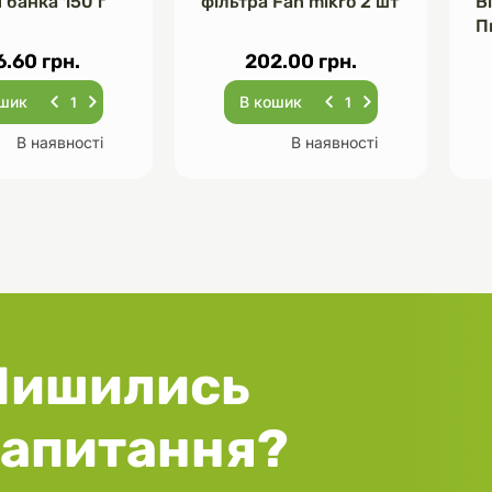
 банка 150 г
фільтра Fan mikro 2 шт
В
П
Ч
6.60 грн.
202.00 грн.
ошик
В кошик
В наявності
В наявності
Лишились
запитання?