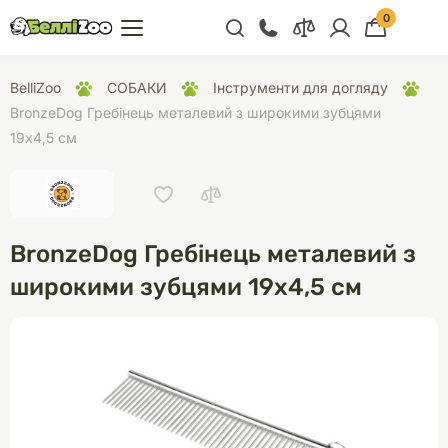
0
+38 (068) 300 91 91
BelliZoo
СОБАКИ
Інструменти для догляду
Відділ продажу
BronzeDog Гребінець металевий з широкими зубцями
19х4,5 см
+38 (093) 300 91 91
+38 (099) 300 91 91
Відділ підтримки
BronzeDog Гребінець металевий з
+38 (068) 479 28
76
широкими зубцями 19х4,5 см