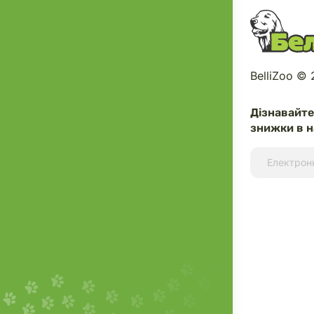
BelliZoo ©
Дізнавайт
знижки в н