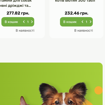
ітаміни для собак
котів Біотин 300 табл
ивні дріжджі та
асник 120 табл
277.82 грн.
232.46 грн.
В кошик
В кошик
В наявності
В наявності