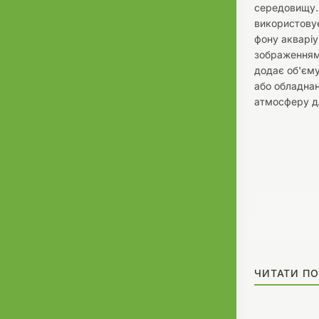
середовищу. 
використову
фону акваріу
зображенням.
додає об'єму
або обладна
атмосферу дл
ЧИТАТИ ПО