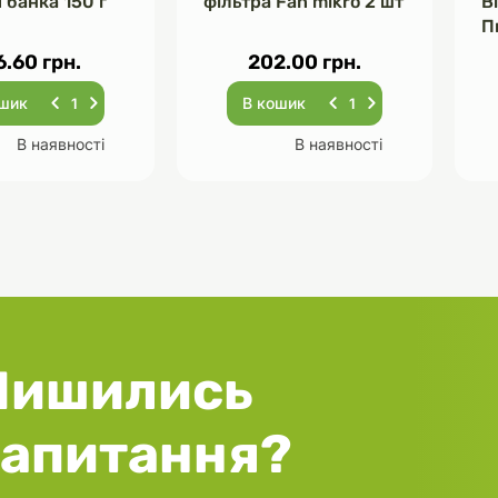
 банка 150 г
фільтра Fan mikro 2 шт
В
П
Ч
6.60 грн.
202.00 грн.
ошик
В кошик
В наявності
В наявності
Лишились
запитання?