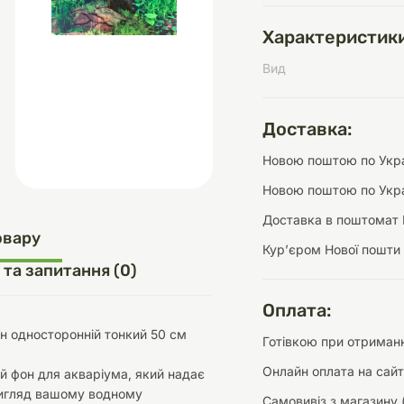
Характеристики
Вид
д
шки
щі
ки та переноски
Домашній затишок
Засоби для догляду
Наповнювачі
три
Обігрівачі
Доставка:
Новою поштою по Украї
Новою поштою по Укра
Доставка в поштомат 
д
Інструменти для
овару
Курʼєром Нової пошти
Переноски
догляду
Засоби для догляду
 та запитання (0)
Оплата:
н односторонній тонкий 50 cм
Готівкою при отриманн
Онлайн оплата на сайт
 фон для акваріума, який надає
ети та аскесуари
ти
Аксесуари
игляд вашому водному
Самовивіз з магазину 