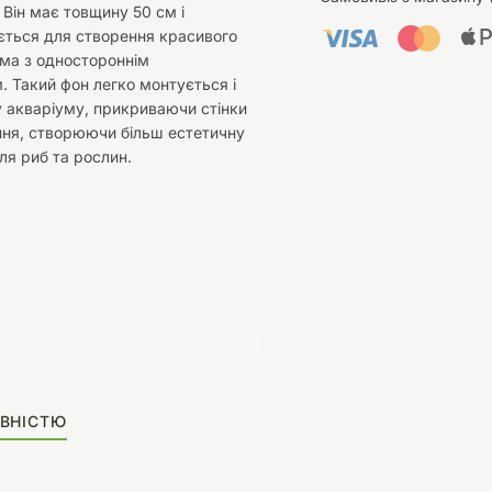
Він має товщину 50 см і
ється для створення красивого
ма з одностороннім
 Такий фон легко монтується і
 акваріуму, прикриваючи стінки
ння, створюючи більш естетичну
я риб та рослин.
ВНІСТЮ