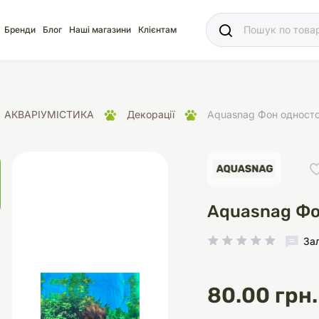
Ваш
Бренди
Блог
Наші магазини
Клієнтам
АКВАРІУМІСТИКА
Декорації
Aquasnag Фон односто
яд
для акваріума
ріуми
Ласощі
Ласощі
Наповнювачі
Корм
Акваріуми
Корм
Aquasnag Фо
За
іція
носки
суари для кліток
щі
рації
Здоров'я
Туалети та аксесуар
Здоров'я
Здоров'я
80.00 грн.
ресори
Помпи