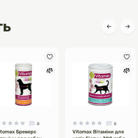
ть
0
0
itomax Бреверс
Vitomax Вітаміни для