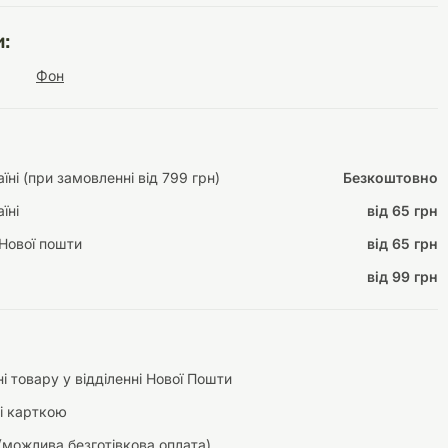
:
Фон
Інструменти для
Домашній затишок
догляду
Освітлення
ні (при замовленні від 799 грн)
Безкоштовно
їні
від 65 грн
Нової пошти
від 65 грн
Амуніція
від 99 грн
Автоаксесуари
Декорації
і товару у відділенні Нової Пошти
і карткою
(можлива безготівкова оплата)