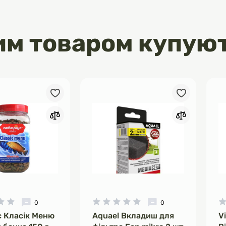
им товаром купую
0
0
с Класік Меню
Aquael Вкладиш для
V