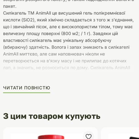
пакет.
Силікагель ТМ AnimAll це висушений гель полікремнієвої
кислоти (SiO2), який хімічно складається з того ж з'єднання,
що і звичайний пісок, але є високопористим тілом, тому має
величезну площу поверхні (800 м2; / 1 г). Завдяки цій
властивості силікагель має унікальну абсорбуючу
(вбираючу) здатність. Волога і запах зникають в силікагелі
AnimAll миттєво, але сам наповнювач ніколи не
перетворюється на в'язку масу і не прилипає до котячих
лап, а значить, не розноситься по дому. Силікагель AnimAll
прекрасно висушений, що можна визначити по прозорості
його кристалів. Це дозволяє йому вбирати максимальну
ЧИТАТИ ПОВНІСТЮ
кількість рідини. Також необхідно відзначити високу
гігієнічність силикагелю AnimAll, який прекрасно
справляється з будь-якими бактеріями, підтримує чистоту
вашого будинку ізберігає здоров'я вашого улюбленця. В
З цим товаром купують
середньому один пакет 3.8 л наповнювача AnimAll
розрахований на один місяць для однієї кішки. На цей час ви
забуваєте про неприємний запах і зайві клопоти по догляду
за домашніми тваринами. Інструкція по застосуванню