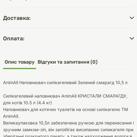
Доставка:
Оплата:
Опис товару
Відгуки та запитання (0)
AnimAll Наповнювач силікагелевий Зелений смарагд 10,5 л
Силікагелевий наповнювач AnimAll КРИСТАЛИ СМАРАГДУ,
для котів 10.5 л (4.4 кг)
Наповнювач для котячих туалетів на основі силікагелю TM
AnimAll.
Великаупаковка 10,5л забезпечена ручкою для перенесення і
зручним замком-зіп, він запобігає висипанню силикагеля при
зберіганні розкритого пакету, а також надходження вологи в