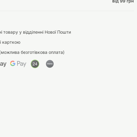
від 99 грн
і товару у відділенні Нової Пошти
і карткою
(можлива безготівкова оплата)