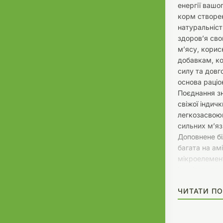
енергії вашо
корм створен
натуральніст
здоров’я сво
м’ясу, корис
добавкам, ко
силу та довг
основа раціо
Поєднання зн
свіжої індич
легкозасвоюв
сильних м’яз
Доповнене бі
багата на ам
мікроелемен
імунітету та
та горох (16
ЧИТАТИ ПО
Ці легкі вуг
рівень енерг
систему. Лос