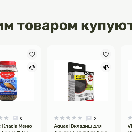
рове серце.
омега-6 жирні кислоти сприяють
обів, здоров’ю серця та блискучій
им товаром купую
, фрукти та лікувальні трави.
а, броколі, шпинат, чорниця та
джерело природних
ів, що зміцнюють захисні сили
ивні дріжджі – сприяють здоровій
кишківника та покращують
н, куркума, цитрус і евгенія –
стракти, що зменшують
запах та мають протизапальні
 Глюкозамін та хондроїтин –
дтримка суглобів. Допомагають
ливість та міцність кісток, що
ливо для активних собак та
них до проблем з опорно-руховою
0
0
алансований комплекс вітамінів
с Класік Меню
Aquael Вкладиш для
V