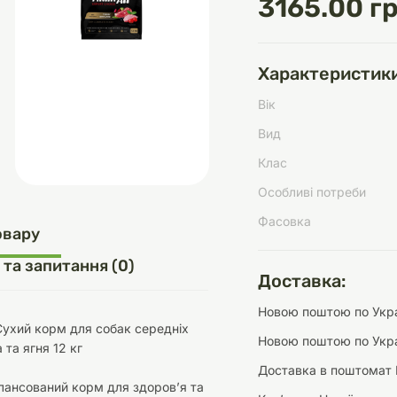
3165.00 гр
Характеристики
д
шки
щі
ки та переноски
Домашній затишок
Засоби для догляду
Наповнювачі
Вік
три
Обігрівачі
Вид
Клас
Особливі потреби
Фасовка
д
Інструменти для
овару
Переноски
догляду
Засоби для догляду
 та запитання (0)
Доставка:
Новою поштою по Украї
Сухий корм для собак середніх
Новою поштою по Укра
 та ягня 12 кг
Доставка в поштомат 
ети та аскесуари
ти
Аксесуари
лансований корм для здоров’я та