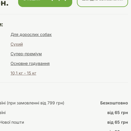
н.
:
Інструменти для
Домашній затишок
Для дорослих собак
догляду
Освітлення
Сухий
Супер-преміум
Основне годування
10,1 кг - 15 кг
Амуніція
Автоаксесуари
Декорації
ні (при замовленні від 799 грн)
Безкоштовно
їні
від 65 грн
Нової пошти
від 65 грн