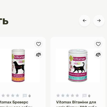
ть
0
0
itomax Бреверс
Vitomax Вітаміни для