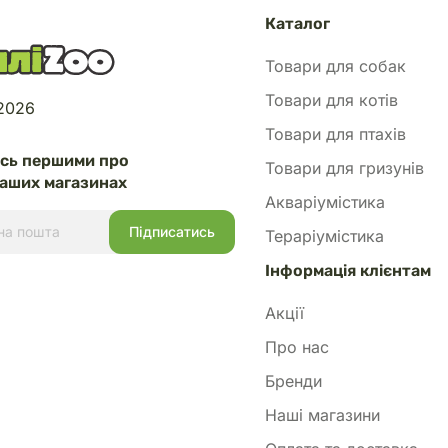
добавки, стабілізатори кишкової
, Enterococcus faecium NCIMB
Каталог
u.Енергетична цінність: 3.735
Товари для собак
рахунковий метод). Породи:
и вагою від 10 кг. Вік: собаки
Товари для котів
 2026
сяців.
Товари для птахів
есь першими про
Товари для гризунів
аших магазинах
Акваріумістика
Тераріумістика
Інформація клієнтам
Акції
Про нас
Бренди
Наші магазини