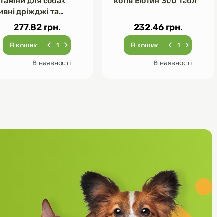
ітаміни для собак
котів Біотин 300 табл
ивні дріжджі та
асник 120 табл
277.82 грн.
232.46 грн.
В кошик
В кошик
В наявності
В наявності