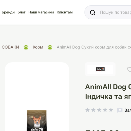
Ваш
Бренди
Блог
Наші магазини
Клієнтам
СОБАКИ
Корм
AnimAll Dog Сухий корм для собак се
яд
для акваріума
ріуми
Ласощі
Ласощі
Наповнювачі
Корм
Акваріуми
Корм
AnimAll Dog 
Індичка та яг
За
іція
носки
суари для кліток
щі
рації
Здоров'я
Туалети та аксесуар
Здоров'я
Здоров'я
ресори
Помпи