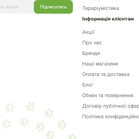
,000 МО; вітамін D3 (3a671): 1,300
Тераріумістика
Е (3a700): 450 мг. Таурин (3a370):
ізо (сульфат (моногідрат) заліза
Інформація клієнтам
100,0 мг; мідь (сульфат
міді (II) 3b405): 7,0 мг; цинк
Акції
огідрат) цинку (II) 3b605): 100,0
Про нас
ь (марганцю (II) оксид 3b503): 7.5
ат кальцію безводний 3b202): 1.5
Бренди
леніт натрію 3b801): 0.15 мг.
Наші магазини
 добавки:
и.Енергетична цінність: 3.849
Оплата та доставка
рахунковий метод).
Блог
ороди котів.Вік: коти і кішки
сяців, або з моменту настання
Обмін та повернення
 зрілості (для великих порід).
Договір публічної офе
Політика конфіденційно