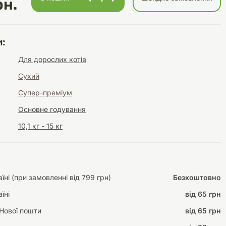
рн.
:
Інструменти для
Домашній затишок
Для дорослих котів
догляду
Освітлення
Сухий
Супер-преміум
Основне годування
10,1 кг - 15 кг
Амуніція
Автоаксесуари
Декорації
ні (при замовленні від 799 грн)
Безкоштовно
їні
від 65 грн
Нової пошти
від 65 грн