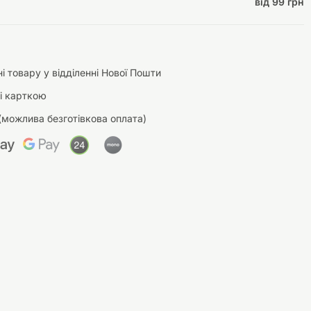
від 99 грн
і товару у відділенні Нової Пошти
і карткою
(можлива безготівкова оплата)