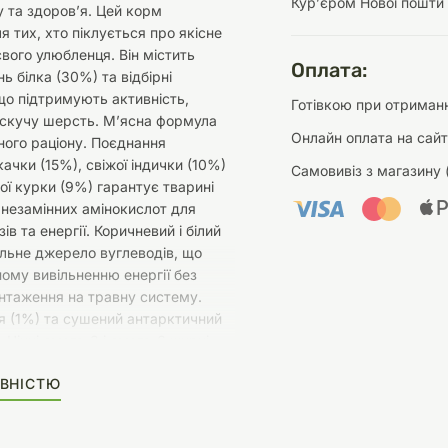
Курʼєром Нової пошти
 та здоров’я. Цей корм
я тих, хто піклується про якісне
вого улюбленця. Він містить
Оплата:
ь білка (30%) та відбірні
 що підтримують активність,
Готівкою при отриманн
лискучу шерсть. М’ясна формула
Онлайн оплата на сайт
ного раціону. Поєднання
качки (15%), свіжої індички (10%)
Самовивіз з магазину 
ої курки (9%) гарантує тварині
 незамінних амінокислот для
ів та енергії. Коричневий і білий
льне джерело вуглеводів, що
ому вивільненню енергії без
нтаження на травну систему.
я (1%) та сушений антарктичний
 Цінні омега-3 і омега-6 жирні
ияють здоров’ю шкіри, блиску
ВНІСТЮ
дтримують роботу серця. Овочі та
риродного захисту організму.
уз, морква, броколі, помідори,