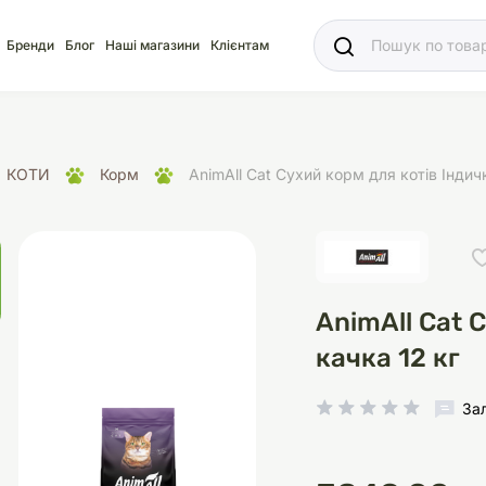
Ваш
Бренди
Блог
Наші магазини
Клієнтам
КОТИ
Корм
AnimAll Cat Сухий корм для котів Індичк
яд
для акваріума
ріуми
Ласощі
Ласощі
Наповнювачі
Корм
Акваріуми
Корм
AnimAll Cat 
качка 12 кг
За
іція
носки
суари для кліток
щі
рації
Здоров'я
Туалети та аксесуар
Здоров'я
Здоров'я
ресори
Помпи