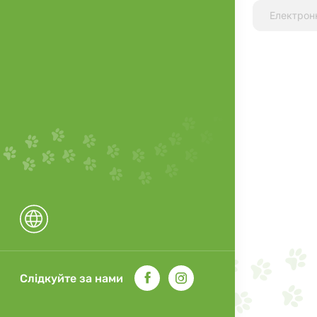
(3a672a): 30
МО; вітамін 
1,500 мг. Зал
(II) 3b103): 
(пентагідрат) 
(сульфат (мон
мг; марганец
мг; йод (йод
мг; селен (се
Технологічні
антиоксидант
ккал/кг (роз
Породи: усі п
старше 12 мі
фізиологічної
Слідкуйте за нами