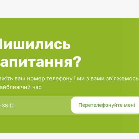
иця та яблуко збагачують раціон
тами, покращують травлення та
унітет.
 та пребіотики (MOS, цикорій,
і). Допомагають підтримувати
рофлору кишківника, зменшують
Лишились
ем із травленням та сприяють
оживних речовин. Глюкозамін та
 здоров’я суглобів.Незамінні
запитання?
 активного життя, незалежно від
ру улюбленця. Підвищений рівень
 мінералів. Збалансована формула
ажіть ваш номер телефону і ми з вами зв’яжемось
A, D3, E, таурином та
найближчий час
ами підтримує зір, серце та
ривалість. Цей корм – не просто
, турбота та енергія у кожній
іть самий вередливий котик може
тю сказати «ЦЕ МІЙ КОРМ».
днена качка (15 %), свіжа індичка
 (10 %), колотий горох (10 %),
ис, білий рис, зневоднена курка