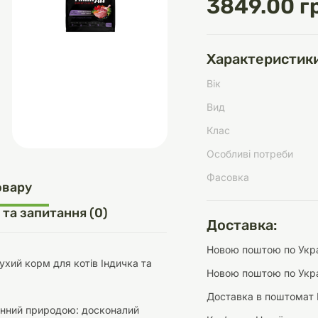
3849.00 г
Характеристики
д
шки
щі
ки та переноски
Домашній затишок
Засоби для догляду
Наповнювачі
Вік
три
Обігрівачі
Вид
Клас
Особливі потреби
Фасовка
д
Інструменти для
овару
Переноски
догляду
Засоби для догляду
 та запитання (0)
Доставка:
Новою поштою по Украї
Сухий корм для котів Індичка та
Новою поштою по Укра
Доставка в поштомат 
ети та аскесуари
ти
Аксесуари
енний природою: досконалий