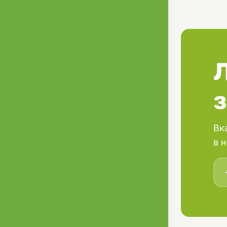
шпинат, чорн
антиоксидан
зміцнюють ім
Цілющі трави
пивні дріждж
здорову мік
ризик пробл
засвоєнню п
хондроїтин –
елементи для
віку і розмі
вітамінів та
Вк
з вітамінами 
в 
мікроелемент
загальну вит
їжа. Це любов
гранулі! Нав
з впевненіс
Склад: знево
(10 %), горох
коричневий р