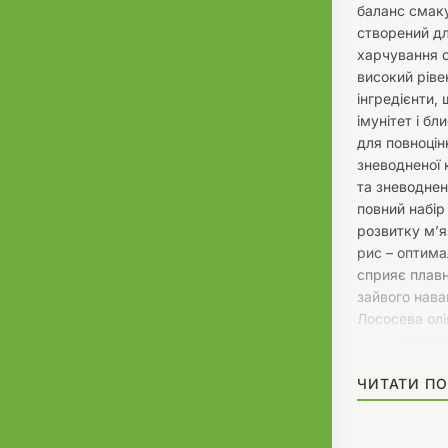
баланс смаку
створений дл
харчування с
високий рівен
інгредієнти,
імунітет і б
для повноцін
зневодненої 
та зневоднен
повний набір
розвитку м’яз
рис – оптима
сприяє плавн
зайвого нава
Лососева олі
криль (0.5%).
кислоти спр
ЧИТАТИ ПО
шерсті та пі
фрукти для п
Сушений гарб