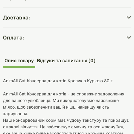
Доставка:
Оплата:
Опис товару
Відгуки та запитання (0)
AnimAll Cat Консерва для котів Кролик з Куркою 80 г
AnimAll Cat Консерва для котів - це справжнє задоволення
для вашого улюбленця. Ми використовуємо найсвіжіше
м'ясо, щоб забезпечити вашій кішці найвищу якість
харчування.
Наш консервований корм має чудову текстуру та покращує
смакові відчуття. Це забезпечує смачну та освіжаючу їжу,
яку ваша кішка буде насолоджуватися з кожним ковтком.