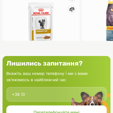
0
Royal Canin VD Вологий корм
Josera Lege
Лишились запитання?
для котів Urinary S/O 85 г
лінивих і ка
г
Вкажіть ваш номер телефону і ми з вами
зв’яжемось в найближчий час
Замовити
56.50 грн.
230.00 грн
В дорозі