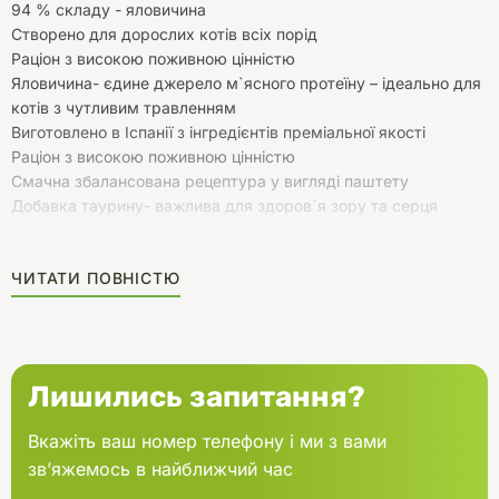
94 % складу - яловичина
Створено для дорослих котів всіх порід
Раціон з високою поживною цінністю
Яловичина- єдине джерело м`ясного протеїну – ідеально для
котів з чутливим травленням
Виготовлено в Іспанії з інгредієнтів преміальної якості
Раціон з високою поживною цінністю
Смачна збалансована рецептура у вигляді паштету
Добавка таурину- важлива для здоров`я зору та серця
Без зерна та глютену
Без штучних підсилювачів смаку та ароматизаторів
ЧИТАТИ ПОВНІСТЮ
Без додавання води
Широкий вибір смаків вологих кормів АЛЬФА СПІРІТ для
різноманітного харчування вашого кота
Лишились запитання?
Вкажіть ваш номер телефону і ми з вами
зв’яжемось в найближчий час