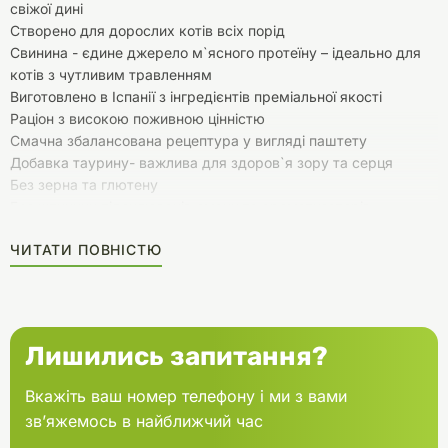
свіжої дині
Створено для дорослих котів всіх порід
Свинина - єдине джерело м`ясного протеїну – ідеально для
котів з чутливим травленням
Виготовлено в Іспанії з інгредієнтів преміальної якості
Раціон з високою поживною цінністю
Смачна збалансована рецептура у вигляді паштету
Добавка таурину- важлива для здоров`я зору та серця
Без зерна та глютену
Без штучних підсилювачів смаку та ароматизаторів
Без додавання води
ЧИТАТИ ПОВНІСТЮ
Широкий вибір смаків вологих кормів АЛЬФА СПІРІТ для
різноманітного харчування вашого кота
Лишились запитання?
Вкажіть ваш номер телефону і ми з вами
зв’яжемось в найближчий час