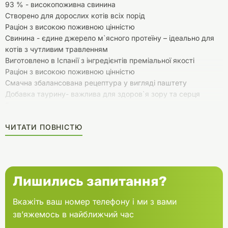
93 % - високопоживна свинина
Створено для дорослих котів всіх порід
Раціон з високою поживною цінністю
Свинина - єдине джерело м`ясного протеїну – ідеально для
котів з чутливим травленням
Виготовлено в Іспанії з інгредієнтів преміальної якості
Раціон з високою поживною цінністю
Смачна збалансована рецептура у вигляді паштету
Добавка таурину- важлива для здоров`я зору та серця
Без зерна та глютену
Без штучних підсилювачів смаку та ароматизаторів
ЧИТАТИ ПОВНІСТЮ
Без додавання води
Широкий вибір смаків вологих кормів АЛЬФА СПІРІТ для
різноманітного харчування вашого кота
Лишились запитання?
Вкажіть ваш номер телефону і ми з вами
зв’яжемось в найближчий час