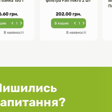
 банка 150 г
фільтра Fan mikro 2 шт
В
П
Ч
6.60 грн.
202.00 грн.
ошик
В кошик
В наявності
В наявності
Лишились
запитання?