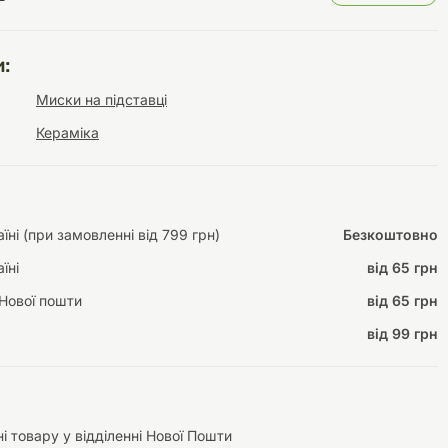
:
Миски на підставці
Інструменти для
Домашній затишок
догляду
Освітлення
Кераміка
ні (при замовленні від 799 грн)
Безкоштовно
Амуніція
їні
від 65 грн
Автоаксесуари
Декорації
Нової пошти
від 65 грн
від 99 грн
і товару у відділенні Нової Пошти