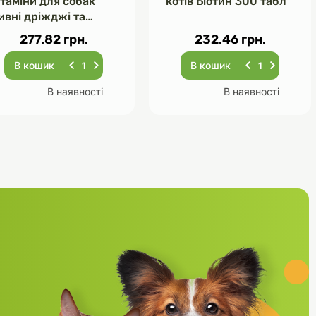
ітаміни для собак
котів Біотин 300 табл
ивні дріжджі та
асник 120 табл
277.82 грн.
232.46 грн.
В кошик
В кошик
В наявності
В наявності