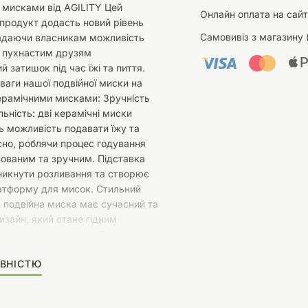
 мисками від AGILITY Цей
Онлайн оплата на сайт
 продукт додасть новий рівень
Самовивіз з магазину 
адаючи власникам можливість
м пухнастим друзям
 затишок під час їжі та пиття.
ваги нашої подвійної миски на
керамічними мисками: Зручність
льність: дві керамічні миски
 можливість подавати їжу та
но, роблячи процес годування
зованим та зручним. Підставка
никнути розливання та створює
латформу для мисок. Стильний
 подвійна миска має сучасний та
изайн, який стане гідним
удь-якому інтер'єрі. Вона
ишеться як у домашньому
ВНІСТЮ
так і в спеціалізованих магазинах.