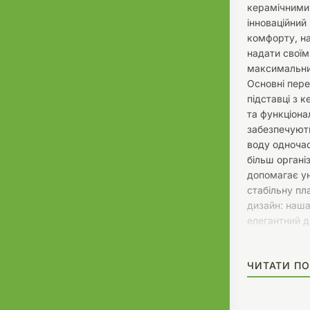
керамічними
інноваційний
комфорту, н
надати свої
максимальний
Основні пере
підставці з 
та функціона
забезпечують
воду одночас
більш органі
допомагає у
стабільну п
дизайн: наша
елегантний д
акцентом в б
відмінно вп
ЧИТАТИ ПО
середовищі, 