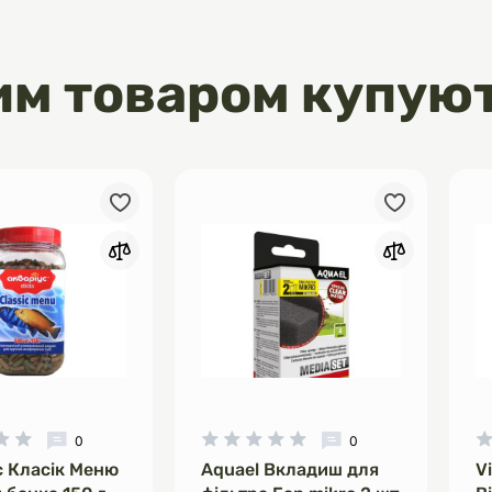
им товаром купую
0
0
с Класік Меню
Aquael Вкладиш для
V