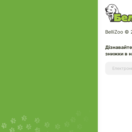
BelliZoo ©
Дізнавайт
знижки в н