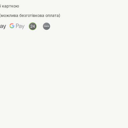
і карткою
(можлива безготівкова оплата)