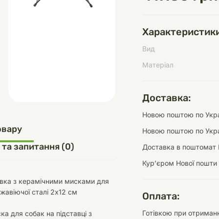
Характеристики
Вид
д
шки
щі
ки та переноски
Домашній затишок
Засоби для догляду
Наповнювачі
три
Обігрівачі
Матеріал
Доставка:
Новою поштою по Украї
д
Інструменти для
овару
Новою поштою по Укра
Переноски
догляду
Засоби для догляду
 та запитання (0)
Доставка в поштомат 
Курʼєром Нової пошти
тавка з керамічними мисками для
ржавіючої сталі 2х12 см
Оплата:
ети та аскесуари
ти
Аксесуари
Готівкою при отриманн
ка для собак на підставці з