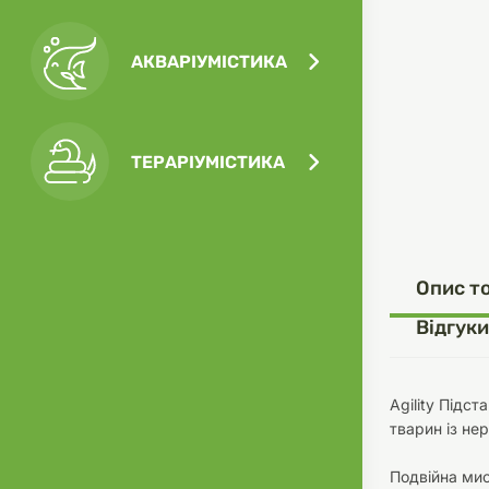
АКВАРІУМІСТИКА
Посу
Ігра
Ласо
Кліт
Філь
ТЕРАРІУМІСТИКА
Посу
Опис т
Одяг
Корм
Відгуки
Agility Підс
тварин із не
Туал
Ґрун
Подвійна мис