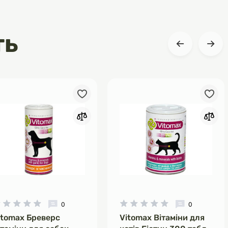
ть
0
0
itomax Бреверс
Vitomax Вітаміни для