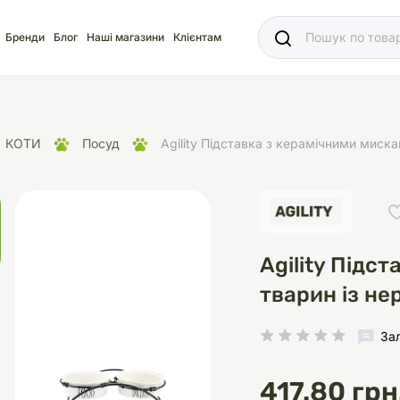
Ваш
Бренди
Блог
Наші магазини
Клієнтам
КОТИ
Посуд
Agility Підставка з керамічними миска
яд
для акваріума
ріуми
Ласощі
Ласощі
Наповнювачі
Корм
Акваріуми
Корм
Agility Підс
тварин із не
За
іція
носки
суари для кліток
щі
рації
Здоров'я
Туалети та аксесуар
Здоров'я
Здоров'я
ресори
Помпи
417.80 грн